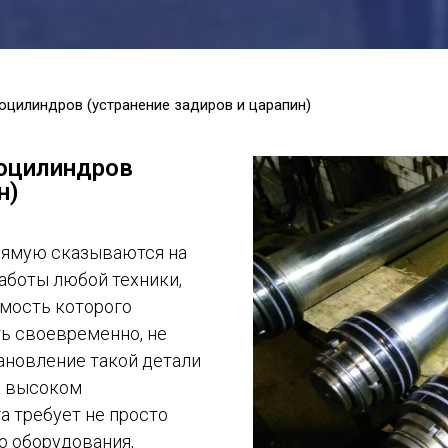
оцилиндров (устранение задиров и царапин)
оцилиндров
н)
рямую сказываются на
аботы любой техники,
имость которого
ть своевременно, не
ановление такой детали
а высоком
а требует не просто
о оборудования,