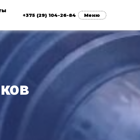
ты
+375 (29) 104-26-84
Меню
оков