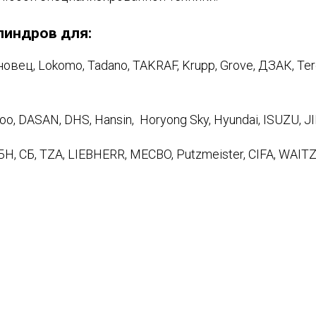
линдров для:
вец, Lokomo, Tadano, TAKRAF, Krupp, Grove, ДЗАК, Ter
o, DASAN, DHS, Hansin, Horyong Sky, Hyundai, ISUZU, J
, СБ, TZA, LIEBHERR, MECBO, Putzmeister, CIFA, WA