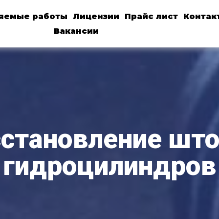
яемые работы
Лицензии
Прайс лист
Контак
Вакансии
становление шт
гидроцилиндров